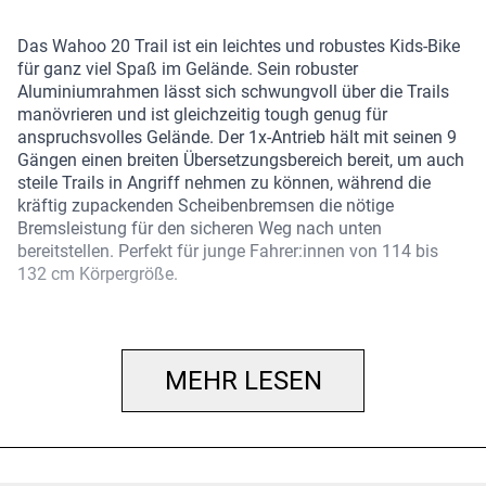
Das Wahoo 20 Trail ist ein leichtes und robustes Kids-Bike
für ganz viel Spaß im Gelände. Sein robuster
Aluminiumrahmen lässt sich schwungvoll über die Trails
manövrieren und ist gleichzeitig tough genug für
anspruchsvolles Gelände. Der 1x-Antrieb hält mit seinen 9
Gängen einen breiten Übersetzungsbereich bereit, um auch
steile Trails in Angriff nehmen zu können, während die
kräftig zupackenden Scheibenbremsen die nötige
Bremsleistung für den sicheren Weg nach unten
bereitstellen. Perfekt für junge Fahrer:innen von 114 bis
132 cm Körpergröße.
… du bereit bist, deinen Nachwuchs ins Gelände
mitzunehmen, und du dafür ein Kids-Bike brauchst, das der
Aufgabe gewachsen ist. Du willst den zusätzlichen Grip
MEHR LESEN
von breiten Stollenreifen, reichlich Gänge für
herausfordernde Anstiege und die zuverlässige
Bremsleistung von hydraulischen Scheibenbremsen.
Einen Rahmen aus Alpha Silver Aluminium mit 20 Zoll