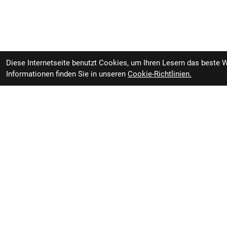
Diese Internetseite benutzt Cookies, um Ihren Lesern das beste 
Informationen finden Sie in unseren
Cookie-Richtlinien.
Markenbikeoutlet Inh. Marc Honegger
Öffnung
Im Riet 7
8308 Illnau
Mittwoch 
Schweiz