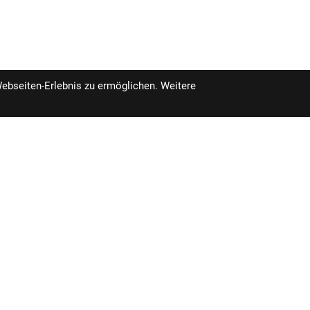
Webseiten-Erlebnis zu ermöglichen. Weitere
szeiten
Unser Unternehmen
Kontakt
-
14:00 - 18:30