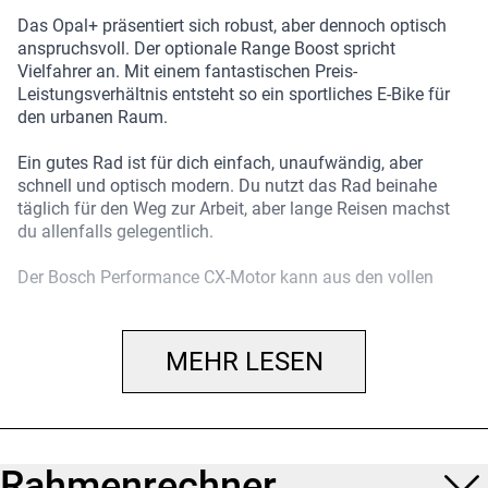
Das Opal+ präsentiert sich robust, aber dennoch optisch
anspruchsvoll. Der optionale Range Boost spricht
Vielfahrer an. Mit einem fantastischen Preis-
Leistungsverhältnis entsteht so ein sportliches E-Bike für
den urbanen Raum.
Ein gutes Rad ist für dich einfach, unaufwändig, aber
schnell und optisch modern. Du nutzt das Rad beinahe
täglich für den Weg zur Arbeit, aber lange Reisen machst
du allenfalls gelegentlich.
Der Bosch Performance CX-Motor kann aus den vollen
Schöpfen, weil die Shimano Nexus 5-Nabe auf 85nm
Drehmoment ausgelegt ist. Die Federgabel und die breiten
27.5"-Reifen verbessern Traktion und Komfort des Opal+
MEHR LESEN
auf schlechten Wegen. Die Range Boost-Techologie
ermöglicht es dir, jederzeit einen Zusatzakku nachzurüsten.
Das Opal+ ist ein hochwertiges Stadtrad, das an der
richtigen Stelle aus weniger mehr macht. Die Nexus 5-
Rahmenrechner
Nabenschaltung ist wegweisend für diese Klasse.