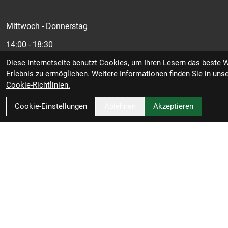
Mittwoch - Donnerstag
14:00 - 18:30
Diese Internetseite benutzt Cookies, um Ihren Lesern das beste 
Samstag
Erlebnis zu ermöglichen. Weitere Informationen finden Sie in uns
09:00 - 15:00
Cookie-Richtlinien.
Cookie-Einstellungen
Ablehnen
Akzeptieren
Unser Unternehmen
Kontakt
AGB
Batterieentsorgung
Ihr Einkauf