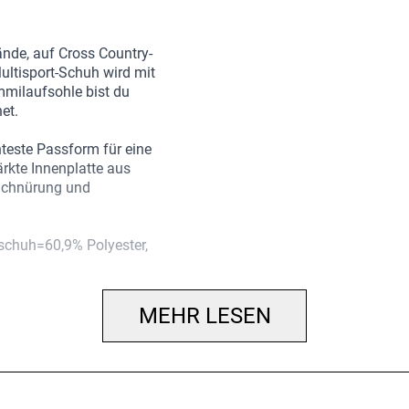
lände, auf Cross Country-
tisport-Schuh wird mit
ummilaufsohle bist du
et.
teste Passform für eine
rkte Innenplatte aus
Schnürung und
schuh=60,9% Polyester,
MEHR LESEN