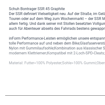
Schuh Bontrager SSR 45 Graphite
Der SSR definiert Vielseitigkeit neu. Auf der Straße, im Ge
Touren oder auf dem Weg zum Wochenmarkt – der SSR Mul
allem fertig. Und dank seiner mit Stollen besetzten Vollg
auch für Abenteuer abseits des Fahrrads bestens gewappn
inForm Performance-Leisten ermöglichen unsere entspann
tolle Performance auf und neben dem Bike;Glasfaserverstä
Nylon mit Gummilaufsohle;Kombination aus klassischer 
modernem Klettriemen;Kompatibel mit 2-Loch-SPD-Cleats;
Material: Futter=100% Polyester;Sohle=100% Gummi;Ober
37,1% PU, 2% TPU