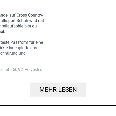
lände, auf Cross Country-
tisport-Schuh wird mit
ummilaufsohle bist du
et.
teste Passform für eine
rkte Innenplatte aus
Schnürung und
schuh=60,9% Polyester,
MEHR LESEN