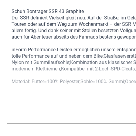
Schuh Bontrager SSR 43 Graphite
Der SSR definiert Vielseitigkeit neu. Auf der Straße, im Ge
Touren oder auf dem Weg zum Wochenmarkt – der SSR Mul
allem fertig. Und dank seiner mit Stollen besetzten Vollg
auch für Abenteuer abseits des Fahrrads bestens gewappn
inForm Performance-Leisten ermöglichen unsere entspann
tolle Performance auf und neben dem Bike;Glasfaserverstä
Nylon mit Gummilaufsohle;Kombination aus klassischer 
modernem Klettriemen;Kompatibel mit 2-Loch-SPD-Cleats;
Material: Futter=100% Polyester;Sohle=100% Gummi;Ober
37,1% PU, 2% TPU